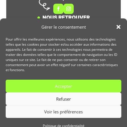
NOUS RETROUVER
Gérer le consentement
3 rue d'Orion
72650 TRANGÉ
Pour offrir les meilleures expériences, nous utilisons des technologies
06 80 74 57 01
telles que les cookies pour stocker et/ou accéder aux informations des
appareils. Le fait de consentir à ces technologies nous permettra de
HORAIRES D'OUVERTURE
traiter des données telles que le comportement de navigation ou les ID
uniques sur ce site. Le fait de ne pas consentir ou de retirer son
Du Lundi au Vendredi
consentement peut avoir un effet négatif sur certaines caractéristiques
et fonctions.
De 8h30 à 12h00 - De13h30 à 18h00
Accepter
DEMANDE DE DEVIS
Refuser
© 2025 Sol Air Pac | Propulsé par
LCOM
|
Voir les préférences
Politique de confidentialité
|
Mentions légales
|
Exercez vos droits
|
Plan du site
Politique de confidentialité